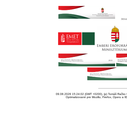
09.08.2026 15:24:02 (GMT +0200), (p) Tomáš Račko • 
Optimalizované pre Mozillu, Firefox, Operu a I